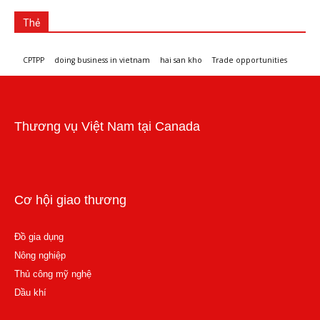
Thẻ
CPTPP
doing business in vietnam
hai san kho
Trade opportunities
Workshops and trade events
Thương vụ Việt Nam tại Canada
Cơ hội giao thương
Đồ gia dụng
Nông nghiệp
Thủ công mỹ nghệ
Dầu khí