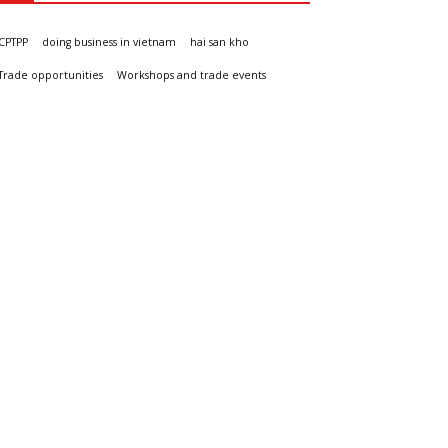
CPTPP
doing business in vietnam
hai san kho
Trade opportunities
Workshops and trade events