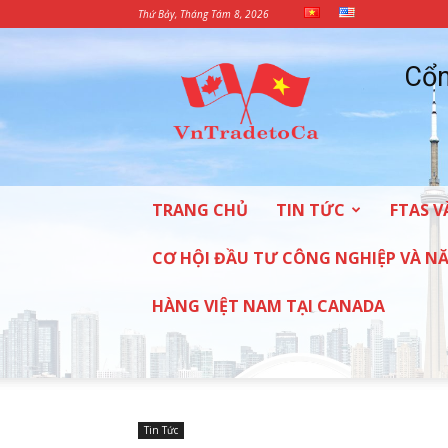
Thứ Bảy, Tháng Tám 8, 2026
Cổng
Cổn
Thông
tin
thương
mại
và
đầu
TRANG CHỦ
TIN TỨC
FTAS V
tư
vào
Canada
CƠ HỘI ĐẦU TƯ CÔNG NGHIỆP VÀ 
HÀNG VIỆT NAM TẠI CANADA
Tin Tức