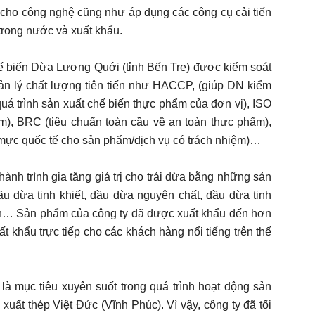
 cho công nghệ cũng như áp dụng các công cụ cải tiến
trong nước và xuất khẩu.
 biến Dừa Lương Quới (tỉnh Bến Tre) được kiểm soát
ản lý chất lượng tiên tiến như HACCP, (giúp DN kiểm
quá trình sản xuất chế biến thực phẩm của đơn vị), ISO
m), BRC (tiêu chuẩn toàn cầu về an toàn thực phẩm),
mực quốc tế cho sản phẩm/dịch vụ có trách nhiệm)…
nh trình gia tăng giá trị cho trái dừa bằng những sản
 dừa tinh khiết, dầu dừa nguyên chất, dầu dừa tinh
òn… Sản phẩm của công ty đã được xuất khẩu đến hơn
 khẩu trực tiếp cho các khách hàng nổi tiếng trên thế
à mục tiêu xuyên suốt trong quá trình hoạt động sản
ất thép Việt Đức (Vĩnh Phúc). Vì vậy, công ty đã tối