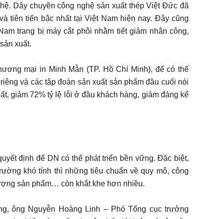
nghệ. Dây chuyền công nghệ sản xuất thép Việt Đức đã
à tiên tiến bậc nhất tại Việt Nam hiện nay. Đây cũng
 Nam trang bị máy cắt phôi nhằm tiết giảm nhân công,
 sản xuất.
hương mại in Minh Mẫn (TP. Hồ Chí Minh), để có thể
riêng và các tập đoàn sản xuất sản phẩm đầu cuối nói
xuất, giảm 72% tỷ lệ lỗi ở đầu khách hàng, giảm đáng kể
quyết định để DN có thể phát triển bền vững. Đặc biệt,
trường khó tính thì những tiêu chuẩn về quy mô, công
 lượng sản phẩm… còn khắt khe hơn nhiều.
ng, ông Nguyễn Hoàng Linh – Phó Tổng cục trưởng