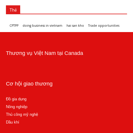
Thẻ
CPTPP
doing business in vietnam
hai san kho
Trade opportunities
Workshops and trade events
Thương vụ Việt Nam tại Canada
Cơ hội giao thương
Đồ gia dụng
Nông nghiệp
Thủ công mỹ nghệ
Dầu khí