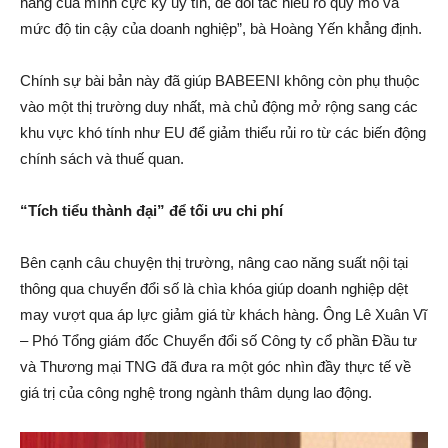
hàng của mình cực kỳ uy tín, để đối tác hiểu rõ quy mô và
mức độ tin cậy của doanh nghiệp”, bà Hoàng Yến khẳng định.
Chính sự bài bản này đã giúp BABEENI không còn phụ thuộc
vào một thị trường duy nhất, mà chủ động mở rộng sang các
khu vực khó tính như EU để giảm thiểu rủi ro từ các biến động
chính sách và thuế quan.
“Tích tiểu thành đại” để tối ưu chi phí
Bên cạnh câu chuyện thị trường, nâng cao năng suất nội tại
thông qua chuyển đổi số là chìa khóa giúp doanh nghiệp dệt
may vượt qua áp lực giảm giá từ khách hàng. Ông Lê Xuân Vĩ
– Phó Tổng giám đốc Chuyển đổi số Công ty cổ phần Đầu tư
và Thương mại TNG đã đưa ra một góc nhìn đầy thực tế về
giá trị của công nghệ trong ngành thâm dụng lao động.