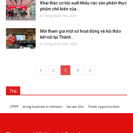
Khai thác cơ hội xuất khẩu các sản phẩm thực
phẩm chế biến của...
8 Tháng Mười Hai, 2023
Mời tham gia một số hoạt động và hội thảo
kết nối tại Thành...
8 Tháng Mười Một, 2023
2
3
4
Thẻ
CPTPP
doing business in vietnam
hai san kho
Trade opportunities
Workshops and trade events