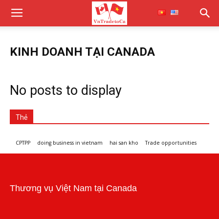
KINH DOANH TẠI CANADA
No posts to display
Thẻ
CPTPP
doing business in vietnam
hai san kho
Trade opportunities
Workshops and trade events
Thương vụ Việt Nam tại Canada