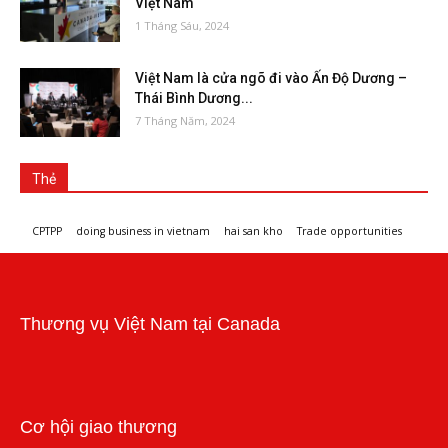
Việt Nam
1 Tháng Sáu, 2024
Việt Nam là cửa ngõ đi vào Ấn Độ Dương –
Thái Bình Dương...
7 Tháng Năm, 2024
Thẻ
CPTPP
doing business in vietnam
hai san kho
Trade opportunities
Workshops and trade events
Thương vụ Việt Nam tại Canada
Cơ hội giao thương