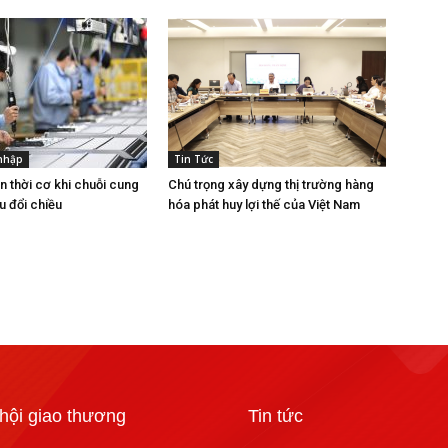
 nhập
Tin Tức
n thời cơ khi chuỗi cung
Chú trọng xây dựng thị trường hàng
u đổi chiều
hóa phát huy lợi thế của Việt Nam
hội giao thương
Tin tức