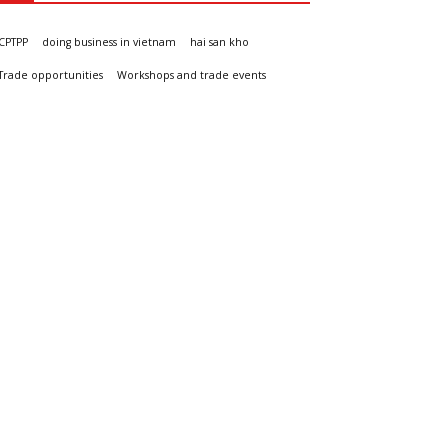
CPTPP
doing business in vietnam
hai san kho
Trade opportunities
Workshops and trade events